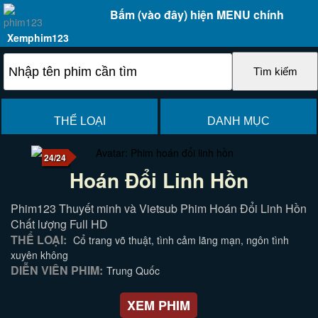
Bấm (vào đây) hiện MENU chính
Xemphim123
THỂ LOẠI
DANH MỤC
24/24
Hoán Đổi Linh Hồn
Phim123 Thuyết minh và Vietsub Phim Hoán Đổi Linh Hồn
Chất lượng Full HD
THỂ LOẠI:
Cổ trang võ thuật, tình cảm lãng mạn, ngôn tình
xuyên không
DIỄN VIÊN PHIM:
Trung Quốc
XEM PHIM