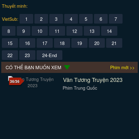
Thuyết minh:
1
2
3
4
5
6
7
VietSub:
8
9
10
11
12
13
14
15
16
17
18
19
20
21
22
23
24-End
CÓ THỂ BẠN MUỐN XEM
Phim mới >>
Vân Tương Truyện 2023
36/36
Phim Trung Quốc