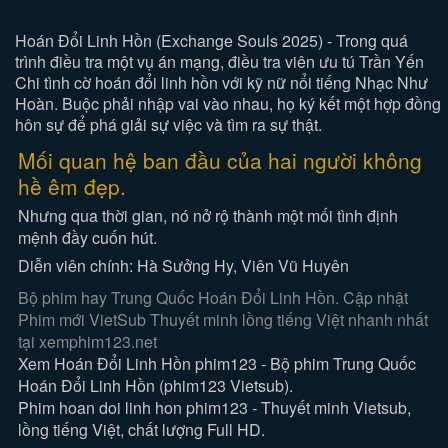
Hoán Đổi Linh Hồn (Exchange Souls 2025) - Trong quá
trình điều tra một vụ án mạng, điều tra viên ưu tú Trần Yến
Chi tình cờ hoán đổi linh hồn với kỹ nữ nổi tiếng Nhạc Như
Hoàn. Buộc phải nhập vai vào nhau, họ ký kết một hợp đồng
hôn sự để phá giải sự việc và tìm ra sự thật.
Mối quan hệ ban đầu của hai người không
hề êm đẹp.
Nhưng qua thời gian, nó nở rộ thành một mối tình định
mệnh đầy cuốn hút.
Diễn viên chính: Hà Sưởng Hy, Viên Vũ Huyên
Bộ phim hay Trung Quốc Hoán Đổi Linh Hồn. Cập nhật
Phim mới VietSub Thuyết minh lồng tiếng Việt nhanh nhất
tại xemphim123.net
Xem Hoán Đổi Linh Hồn phim123 - Bộ phim Trung Quốc
Hoán Đổi Linh Hồn (phim123 Vietsub).
Phim hoan doi linh hon phim123 - Thuyết minh Vietsub,
lồng tiếng Việt, chất lượng Full HD.