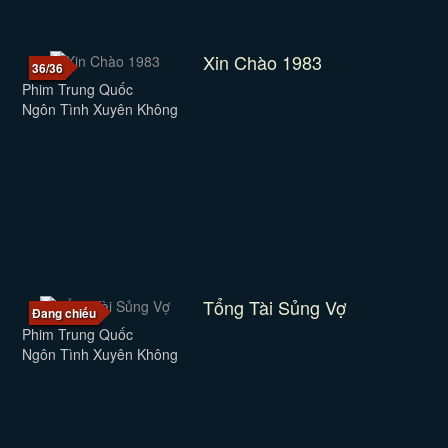
Xin Chào 1983
36/36
Phim Trung Quốc
Ngôn Tình Xuyên Không
Tổng Tài Sủng Vợ
Đang chiếu
Phim Trung Quốc
Ngôn Tình Xuyên Không