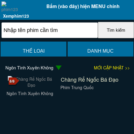
Bấm (vào đây) hiện MENU chính
Xemphim123
THỂ LOẠI
DANH MỤC
Ngôn Tình Xuyên Không
MỚI CẬP NHẬT >>
Chàng Rể Ngốc Bá Đạo
8/8
Phim Trung Quốc
Ngôn Tình Xuyên Không