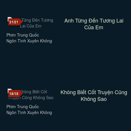
Anh Từng Đến Tương Lai
21/21
Của Em
Phim Trung Quốc
Ngôn Tình Xuyên Không
Không Biết Cốt Truyện Cũng
18/18
Không Sao
Phim Trung Quốc
Ngôn Tình Xuyên Không