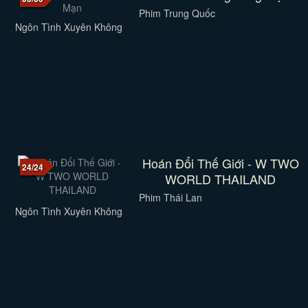
Phim Trung Quốc
Ngôn Tình Xuyên Không
Hoán Đổi Thế Giới - W TWO
24/24
WORLD THAILAND
Phim Thái Lan
Ngôn Tình Xuyên Không