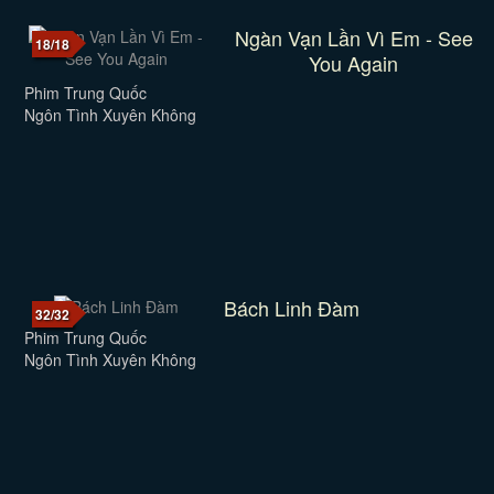
Ngàn Vạn Lần Vì Em - See
18/18
You Again
Phim Trung Quốc
Ngôn Tình Xuyên Không
Bách Linh Đàm
32/32
Phim Trung Quốc
Ngôn Tình Xuyên Không