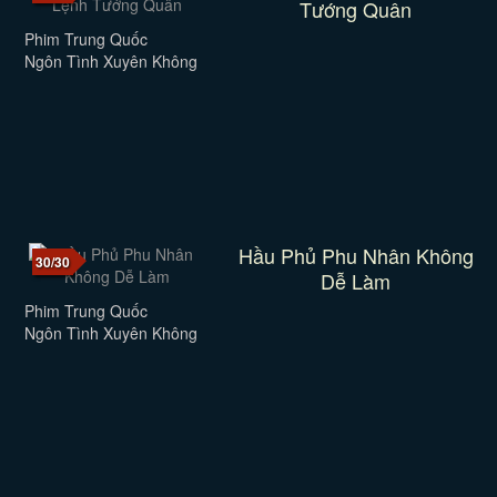
Tướng Quân
Phim Trung Quốc
Ngôn Tình Xuyên Không
Hầu Phủ Phu Nhân Không
30/30
Dễ Làm
Phim Trung Quốc
Ngôn Tình Xuyên Không