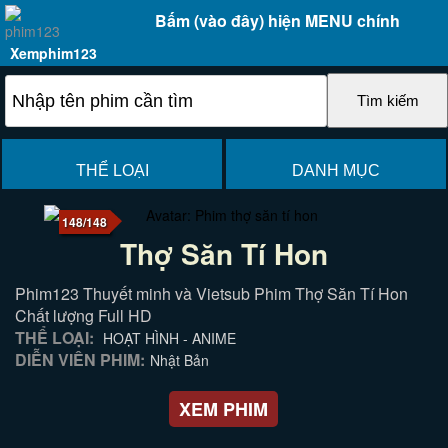
Bấm (vào đây) hiện MENU chính
Xemphim123
THỂ LOẠI
DANH MỤC
148/148
Thợ Săn Tí Hon
Phim123 Thuyết minh và Vietsub Phim Thợ Săn Tí Hon
Chất lượng Full HD
THỂ LOẠI:
HOẠT HÌNH - ANIME
DIỄN VIÊN PHIM:
Nhật Bản
XEM PHIM