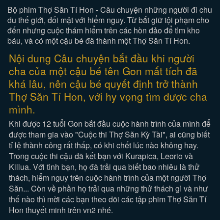
Bộ phim Thợ Săn Tí Hon - Câu chuyện những người đi chu
du thế giới, đối mặt với hiểm nguy. Từ bắt giữ tội phạm cho
đến nhưng cuộc thám hiểm trên các hòn đảo để tìm kho
báu, và có một cậu bé đã thành một Thợ Săn Tí Hon.
Nội dung Câu chuyện bắt đầu khi người
cha của một cậu bé tên Gon mất tích đã
khá lâu, nên cậu bé quyết định trở thành
Thợ Săn Tí Hon, với hy vọng tìm được cha
mình.
Khi được 12 tuổi Gon bắt đầu cuộc hành trình của mình để
được tham gia vào "Cuộc thi Thợ Săn Kỳ Tài", ai cũng biết
tỉ lệ thành công rất thấp, có khi chết lúc nào không hay.
Trong cuộc thi cậu đã kết bạn với Kurapica, Leorio và
Killua. Với tình bạn, họ đã trải qua biết bao nhiêu là thử
thách, hiểm nguy trên cuộc hành trình của một người Thợ
Săn... Còn về phần họ trải qua những thử thách gì và như
thế nào thì mời các bạn theo dõi các tập phim Thợ Săn Tí
Hon thuyết minh trên vn2 nhé.