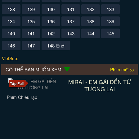
128
129
130
131
132
133
134
135
136
137
138
139
140
141
142
143
144
145
146
147
148-End
VietSub:
CÓ THỂ BẠN MUỐN XEM
Phim mới >>
MIRAI - EM GÁI ĐẾN TỪ
Tập Full
TƯƠNG LAI
Phim Chiếu rạp