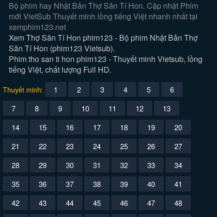
Bộ phim hay Nhật Bản Thợ Săn Tí Hon. Cập nhật Phim
mới VietSub Thuyết minh lồng tiếng Việt nhanh nhất tại
xemphim123.net
Xem Thợ Săn Tí Hon phim123 - Bộ phim Nhật Bản Thợ
Săn Tí Hon (phim123 Vietsub).
Phim tho san ti hon phim123 - Thuyết minh Vietsub, lồng
tiếng Việt, chất lượng Full HD.
1
2
3
4
5
6
Thuyết minh:
7
8
9
10
11
12
13
14
15
16
17
18
19
20
21
22
23
24
25
26
27
28
29
30
31
32
33
34
35
36
37
38
39
40
41
42
43
44
45
46
47
48