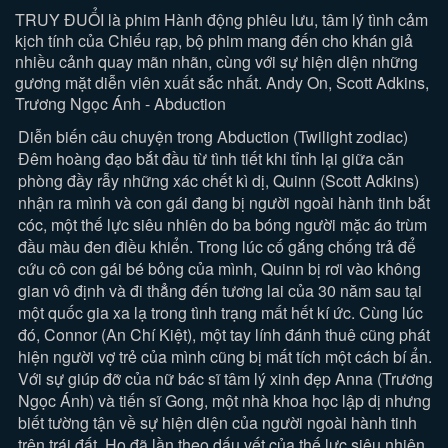
TRUY ĐUỔI là phim Hành động phiêu lưu, tâm lý tình cảm
kịch tính của Chiếu rạp, bộ phim mang đến cho khán giả
nhiều cảnh quay mãn nhãn, cùng với sự hiện diện những
gương mặt diễn viên xuất sắc nhất. Andy On, Scott Adkins,
Trương Ngọc Ánh - Abduction
Diễn biến câu chuyện trong Abduction (Twilight zodiac)
Đêm hoàng đạo bắt đầu từ tình tiết khi tỉnh lại giữa căn
phòng đầy rẫy những xác chết kì dị, Quinn (Scott Adkins)
nhận ra mình và con gái đang bị người ngoài hành tinh bắt
cóc, một thế lực siêu nhiên do ba bóng người mặc áo trùm
đầu màu đen điều khiển. Trong lúc cố gắng chống trả để
cứu cô con gái bé bỏng của mình, Quinn bị rơi vào không
gian vô định và đi thẳng đến tương lai của 30 năm sau tại
một quốc gia xa lạ trong tình trạng mất hết kí ức. Cùng lúc
đó, Connor (An Chí Kiệt), một tay lính đánh thuê cũng phát
hiện người vợ trẻ của mình cũng bị mất tích một cách bí ẩn.
Với sự giúp đỡ của nữ bác sĩ tâm lý xinh đẹp Anna (Trương
Ngọc Ánh) và tiến sĩ Gong, một nhà khoa học lập dị nhưng
biết tường tận về sự hiện diện của người ngoài hành tinh
trên trái đất. Họ đã lần theo dấu vết của thế lực siêu nhiên