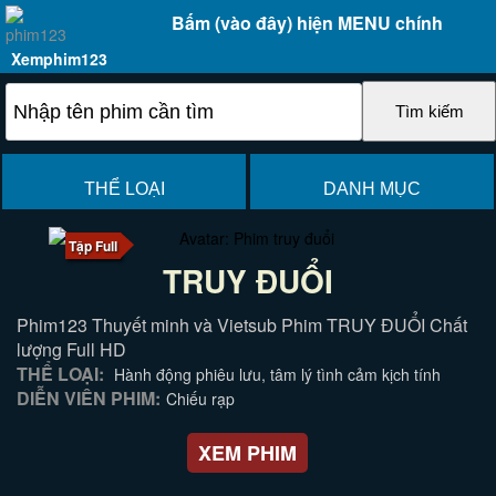
Bấm (vào đây) hiện MENU chính
Xemphim123
THỂ LOẠI
DANH MỤC
Tập Full
TRUY ĐUỔI
Phim123 Thuyết minh và Vietsub Phim TRUY ĐUỔI Chất
lượng Full HD
THỂ LOẠI:
Hành động phiêu lưu, tâm lý tình cảm kịch tính
DIỄN VIÊN PHIM:
Chiếu rạp
XEM PHIM