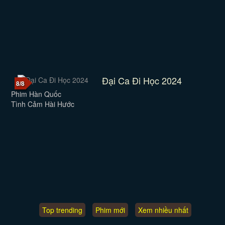
Đại Ca Đi Học 2024
8/8
Phim Hàn Quốc
Tình Cảm Hài Hước
Top trending
Phim mới
Xem nhiều nhất