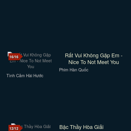
Rất Vui Không Gặp Em -
16/16
Nice To Not Meet You
Phim Hàn Quốc
Tình Cảm Hài Hước
Bậc Thầy Hòa Giải
12/12