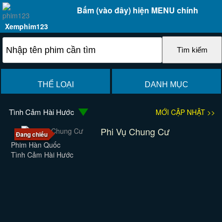
Bấm (vào đây) hiện MENU chính
Xemphim123
THỂ LOẠI
DANH MỤC
Tình Cảm Hài Hước
MỚI CẬP NHẬT >>
Phi Vụ Chung Cư
Đang chiếu
Phim Hàn Quốc
Tình Cảm Hài Hước