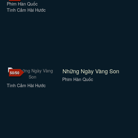
Phim Hàn Quốc
Tình Cảm Hài Hước
Những Ngày Vàng Son
50/50
Phim Hàn Quốc
Tình Cảm Hài Hước