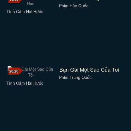
Phim Hàn Quốc
Tình Cảm Hài Hước
Bạn Gái Một Sao Của Tôi
20/20
Phim Trung Quốc
Tình Cảm Hài Hước