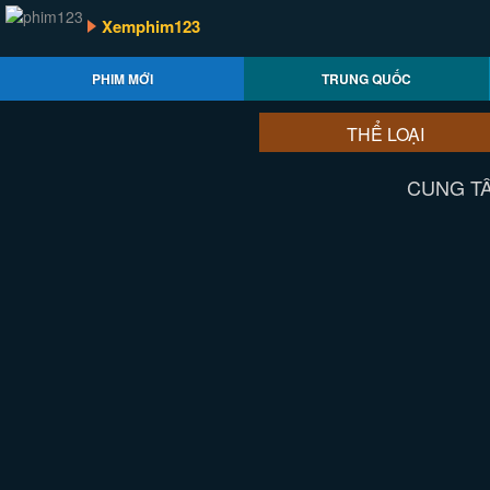
Xemphim123
PHIM MỚI
TRUNG QUỐC
THỂ LOẠI
CUNG TÂ