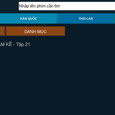
HÀN QUỐC
THÁI LAN
DANH MỤC
M KẾ - Tập 21