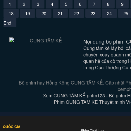
1
2
3
4
5
6
7
8
9
18
19
20
21
22
23
24
25
End
Nội dung bộ phim 
Cung tâm kế lấy bối c
chuyện xoay quanh mộ
quan hệ của cô trong 
trong Cục Thượng Cung
Bộ phim hay Hồng Kông CUNG TÂM KẾ. Cập nhật Phim 
xemph
Xem CUNG TÂM KẾ phim123 - Bộ phim Hồ
Phim CUNG TAM KE Thuyết minh Vietsu
QUỐC GIA:
Phim Thái Lan