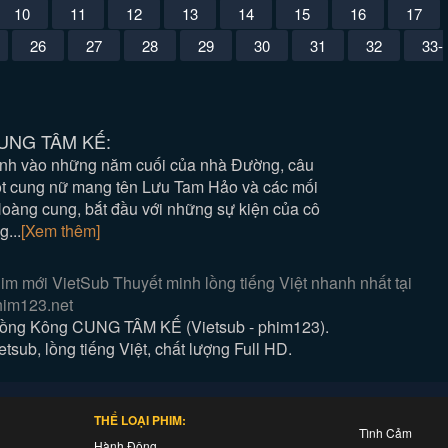
10
11
12
13
14
15
16
17
26
27
28
29
30
31
32
33-
CUNG TÂM KẾ:
ảnh vào những năm cuối của nhà Đường, câu
t cung nữ mang tên Lưu Tam Hảo và các mối
Hoàng cung, bắt đầu với những sự kiện của cô
...
[Xem thêm]
mới VietSub Thuyết minh lồng tiếng Việt nhanh nhất tại
im123.net
ng Kông CUNG TÂM KẾ (Vietsub - phim123).
b, lồng tiếng Việt, chất lượng Full HD.
THỂ LOẠI PHIM:
Tình Cảm
Hành Động