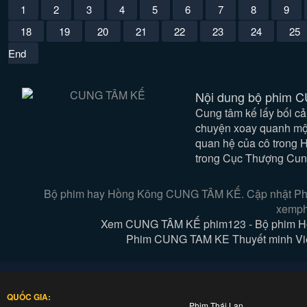
1
2
3
4
5
6
7
8
9
18
19
20
21
22
23
24
25
End
Nội dung bộ phim 
Cung tâm kế lấy bối c
chuyện xoay quanh mộ
quan hệ của cô trong 
trong Cục Thượng Cung
Bộ phim hay Hồng Kông CUNG TÂM KẾ. Cập nhật Phim 
xemph
Xem CUNG TÂM KẾ phim123 - Bộ phim Hồ
Phim CUNG TAM KE Thuyết minh Vietsu
QUỐC GIA:
Phim Thái Lan