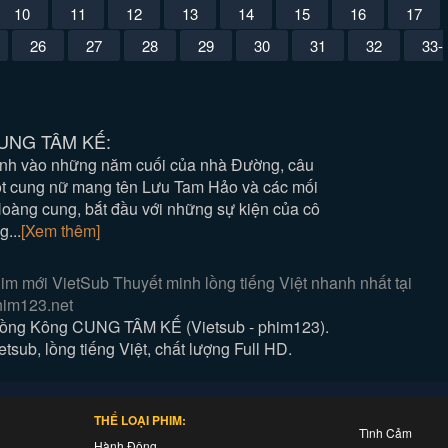
10
11
12
13
14
15
16
17
26
27
28
29
30
31
32
33-
CUNG TÂM KẾ:
ảnh vào những năm cuối của nhà Đường, câu
t cung nữ mang tên Lưu Tam Hảo và các mối
Hoàng cung, bắt đầu với những sự kiện của cô
...
[Xem thêm]
mới VietSub Thuyết minh lồng tiếng Việt nhanh nhất tại
im123.net
ng Kông CUNG TÂM KẾ (Vietsub - phim123).
b, lồng tiếng Việt, chất lượng Full HD.
THỂ LOẠI PHIM:
Tình Cảm
Hành Động