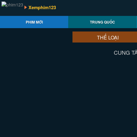
Xemphim123
PHIM MỚI
TRUNG QUỐC
THỂ LOẠI
CUNG TÂ