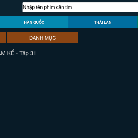
HÀN QUỐC
THÁI LAN
DANH MỤC
M KẾ - Tập 31